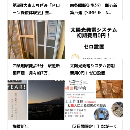
第8回大東まちぜみ「ドロ
四条畷駅徒歩3分 駅近新
ーン操縦体験会」無...
築戸建【SIMPLIE N...
四条畷駅徒歩3分 駅近新
太陽光発電システム初期
築戸建 月々約7万...
費用0円！ゼロ設置
謹賀新年
【2日間限定！】ながーく