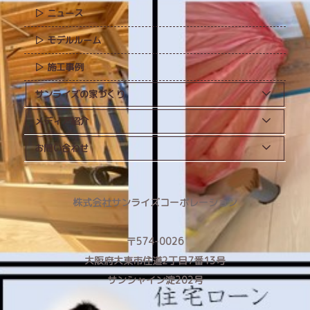
ニュース
モデルルーム
施工事例
サンライズの家づくり
メディア紹介
お問い合わせ
株式会社サンライズコーポレーション
〒574-0026
大阪府大東市住道2丁目7番13号
サンシャイン淀202号