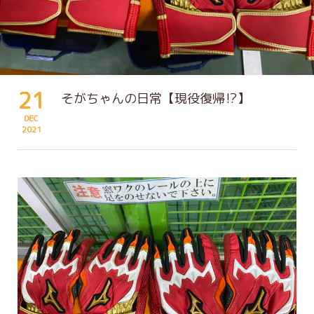
21
そがちゃんの日常【現役復帰⁉】
DEC
2021