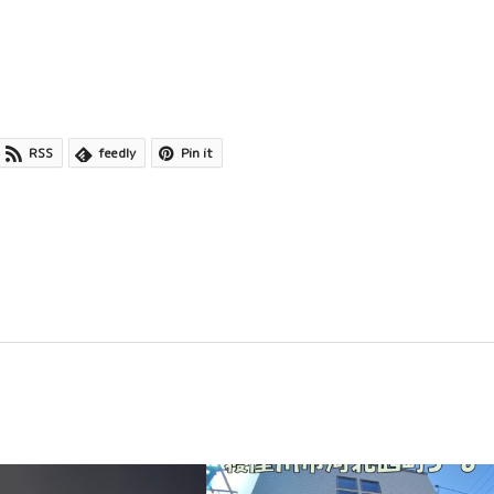
RSS
feedly
Pin it