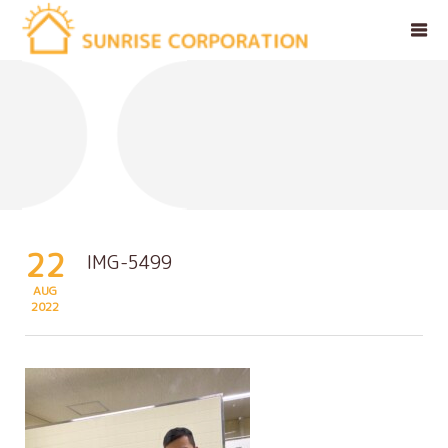
22
IMG-5499
AUG
2022